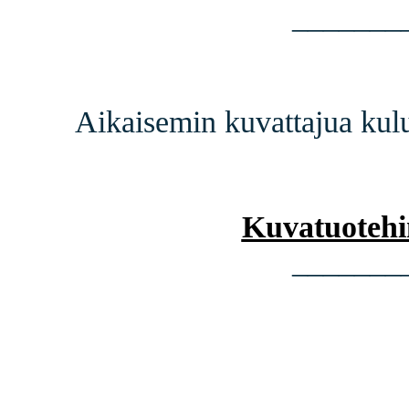
_______
Aikaisemin kuvattajua kulut
Kuvatuotehin
_______